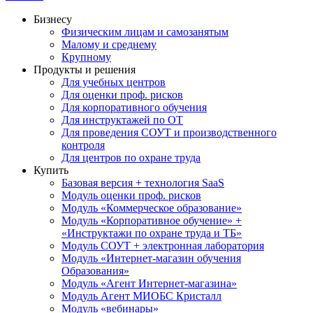
Бизнесу
Физическим лицам и самозанятым
Малому и среднему
Крупному
Продукты и решения
Для учебных центров
Для оценки проф. рисков
Для корпоративного обучения
Для инструктажей по ОТ
Для проведения СОУТ и производственного
контроля
Для центров по охране труда
Купить
Базовая версия + технология SaaS
Модуль оценки проф. рисков
Модуль «Коммерческое образование»
Модуль «Корпоративное обучение» +
«Инструктажи по охране труда и ТБ»
Модуль СОУТ + электронная лаборатория
Модуль «Интернет-магазин обучения
Образования»
Модуль «Агент Интернет-магазина»
Модуль Агент МИОБС Кристалл
Модуль «вебинары»