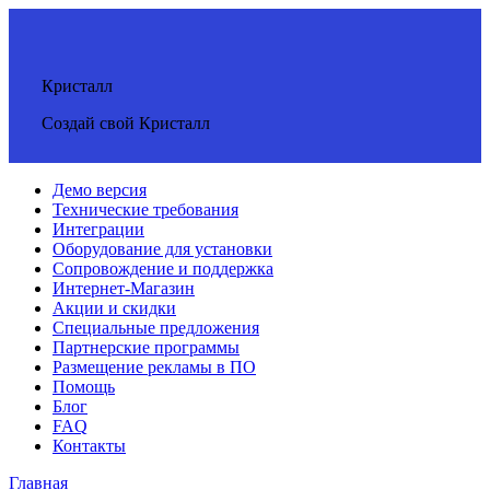
Кристалл
Создай свой Кристалл
Демо версия
Технические требования
Интеграции
Оборудование для установки
Сопровождение и поддержка
Интернет-Магазин
Акции и скидки
Специальные предложения
Партнерские программы
Размещение рекламы в ПО
Помощь
Блог
FAQ
Контакты
Главная