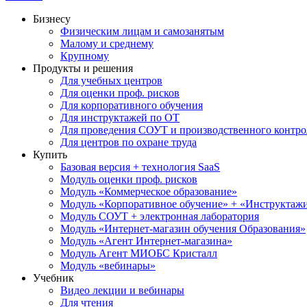
Бизнесу
Физическим лицам и самозанятым
Малому и среднему
Крупному
Продукты и решения
Для учебных центров
Для оценки проф. рисков
Для корпоративного обучения
Для инструктажей по ОТ
Для проведения СОУТ и производственного контро
Для центров по охране труда
Купить
Базовая версия + технология SaaS
Модуль оценки проф. рисков
Модуль «Коммерческое образование»
Модуль «Корпоративное обучение» + «Инструктажи 
Модуль СОУТ + электронная лаборатория
Модуль «Интернет-магазин обучения Образования»
Модуль «Агент Интернет-магазина»
Модуль Агент МИОБС Кристалл
Модуль «вебинары»
Учебник
Видео лекции и вебинары
Для чтения