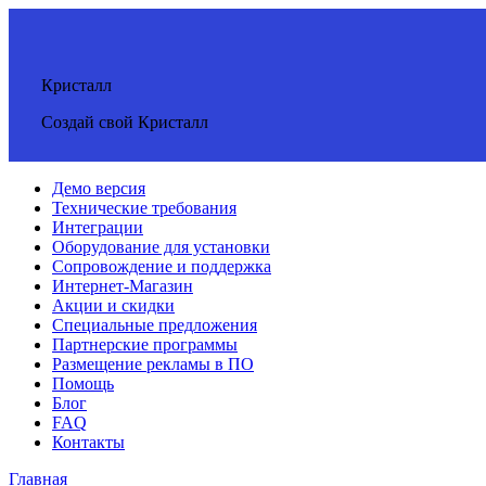
Кристалл
Создай свой Кристалл
Демо версия
Технические требования
Интеграции
Оборудование для установки
Сопровождение и поддержка
Интернет-Магазин
Акции и скидки
Специальные предложения
Партнерские программы
Размещение рекламы в ПО
Помощь
Блог
FAQ
Контакты
Главная