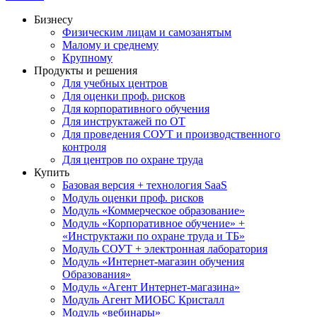
Бизнесу
Физическим лицам и самозанятым
Малому и среднему
Крупному
Продукты и решения
Для учебных центров
Для оценки проф. рисков
Для корпоративного обучения
Для инструктажей по ОТ
Для проведения СОУТ и производственного
контроля
Для центров по охране труда
Купить
Базовая версия + технология SaaS
Модуль оценки проф. рисков
Модуль «Коммерческое образование»
Модуль «Корпоративное обучение» +
«Инструктажи по охране труда и ТБ»
Модуль СОУТ + электронная лаборатория
Модуль «Интернет-магазин обучения
Образования»
Модуль «Агент Интернет-магазина»
Модуль Агент МИОБС Кристалл
Модуль «вебинары»