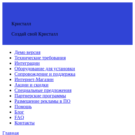
Кристалл
Создай свой Кристалл
Демо версия
Технические требования
Интеграции
Оборудование для установки
Сопровождение и поддержка
Интернет-Магазин
Акции и скидки
Специальные предложения
Партнерские программы
Размещение рекламы в ПО
Помощь
Блог
FAQ
Контакты
Главная