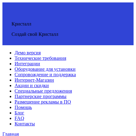
Кристалл
Создай свой Кристалл
Демо версия
Технические требования
Интеграции
Оборудование для установки
Сопровождение и поддержка
Интернет-Магазин
Акции и скидки
Специальные предложения
Партнерские программы
Размещение рекламы в ПО
Помощь
Блог
FAQ
Контакты
Главная