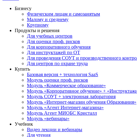
Бизнесу
Физическим лицам и самозанятым
Малому и среднему
Крупному
Продукты и решения
Для учебных центров
Для оценки проф. рисков
Для корпоративного обучения
Для инструктажей по ОТ
Для проведения СОУТ и производственного контро
Для центров по охране труда
Купить
Базовая версия + технология SaaS
Модуль оценки проф. рисков
Модуль «Коммерческое образование»
Модуль «Корпоративное обучение» + «Инструктажи 
Модуль СОУТ + электронная лаборатория
Модуль «Интернет-магазин обучения Образования»
Модуль «Агент Интернет-магазина»
Модуль Агент МИОБС Кристалл
Модуль «вебинары»
Учебник
Видео лекции и вебинары
Для чтения