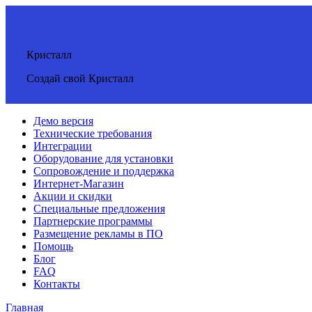
Кристалл
Создай свой Кристалл
Демо версия
Технические требования
Интеграции
Оборудование для установки
Сопровождение и поддержка
Интернет-Магазин
Акции и скидки
Специальные предложения
Партнерские программы
Размещение рекламы в ПО
Помощь
Блог
FAQ
Контакты
Главная