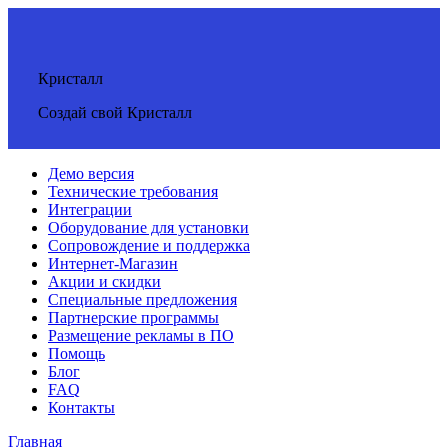
Кристалл
Создай свой Кристалл
Демо версия
Технические требования
Интеграции
Оборудование для установки
Сопровождение и поддержка
Интернет-Магазин
Акции и скидки
Специальные предложения
Партнерские программы
Размещение рекламы в ПО
Помощь
Блог
FAQ
Контакты
Главная