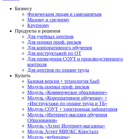
Бизнесу
Физическим лицам и самозанятым
Малому и среднему
Крупному
Продукты и решения
Для учебных центров
Для оценки проф. рисков
Для корпоративного обучения
Для инструктажей по ОТ
Для проведения СОУТ и производственного
контроля
Для центров по охране труда
Купить
Базовая версия + технология SaaS
Модуль оценки проф. рисков
Модуль «Коммерческое образование»
Модуль «Корпоративное обучение» +
«Инструктажи по охране труда и ТБ»
Модуль СОУТ + электронная лаборатория
Модуль «Интернет-магазин обучения
Образования»
Модуль «Агент Интернет-магазина»
Модуль Агент МИОБС Кристалл
Модуль «вебинары»