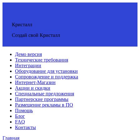
Кристалл
Создай свой Кристалл
Демо версия
Технические требования
Интеграции
Оборудование для установки
Сопровождение и поддержка
Интернет-Магазин
Акции и скидки
Специальные предложения
Партнерские программы
Размещение рекламы в ПО
Помощь
Блог
FAQ
Контакты
Главная