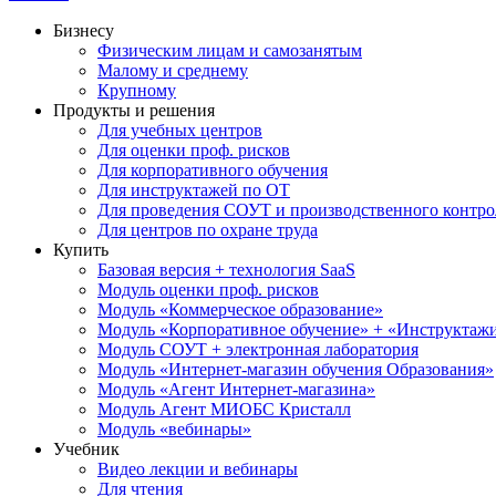
Бизнесу
Физическим лицам и самозанятым
Малому и среднему
Крупному
Продукты и решения
Для учебных центров
Для оценки проф. рисков
Для корпоративного обучения
Для инструктажей по ОТ
Для проведения СОУТ и производственного контро
Для центров по охране труда
Купить
Базовая версия + технология SaaS
Модуль оценки проф. рисков
Модуль «Коммерческое образование»
Модуль «Корпоративное обучение» + «Инструктажи 
Модуль СОУТ + электронная лаборатория
Модуль «Интернет-магазин обучения Образования»
Модуль «Агент Интернет-магазина»
Модуль Агент МИОБС Кристалл
Модуль «вебинары»
Учебник
Видео лекции и вебинары
Для чтения