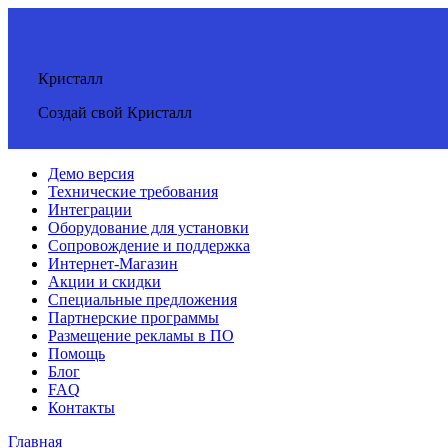
Кристалл
Создай свой Кристалл
Демо версия
Технические требования
Интеграции
Оборудование для установки
Сопровождение и поддержка
Интернет-Магазин
Акции и скидки
Специальные предложения
Партнерские программы
Размещение рекламы в ПО
Помощь
Блог
FAQ
Контакты
Главная