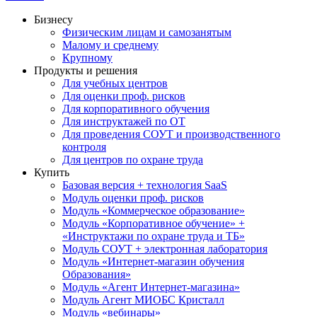
Бизнесу
Физическим лицам и самозанятым
Малому и среднему
Крупному
Продукты и решения
Для учебных центров
Для оценки проф. рисков
Для корпоративного обучения
Для инструктажей по ОТ
Для проведения СОУТ и производственного
контроля
Для центров по охране труда
Купить
Базовая версия + технология SaaS
Модуль оценки проф. рисков
Модуль «Коммерческое образование»
Модуль «Корпоративное обучение» +
«Инструктажи по охране труда и ТБ»
Модуль СОУТ + электронная лаборатория
Модуль «Интернет-магазин обучения
Образования»
Модуль «Агент Интернет-магазина»
Модуль Агент МИОБС Кристалл
Модуль «вебинары»