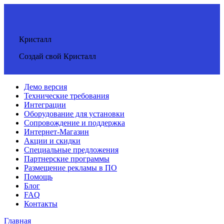
Кристалл
Создай свой Кристалл
Демо версия
Технические требования
Интеграции
Оборудование для установки
Сопровождение и поддержка
Интернет-Магазин
Акции и скидки
Специальные предложения
Партнерские программы
Размещение рекламы в ПО
Помощь
Блог
FAQ
Контакты
Главная