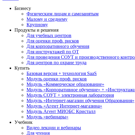
Бизнесу
Физическим лицам и самозанятым
Малому и среднему
Крупному
Продукты и решения
Для учебных центров
Для оценки проф. рисков
Для корпоративного обучения
Для инструктажей по ОТ
Для проведения СОУТ и производственного контро
Для центров по охране труда
Купить
Базовая версия + технология SaaS
Модуль оценки проф. рисков
Модуль «Коммерческое образование»
Модуль «Корпоративное обучение» + «Инструктажи 
Модуль СОУТ + электронная лаборатория
Модуль «Интернет-магазин обучения Образования»
Модуль «Агент Интернет-магазина»
Модуль Агент МИОБС Кристалл
Модуль «вебинары»
Учебник
Видео лекции и вебинары
Для чтения