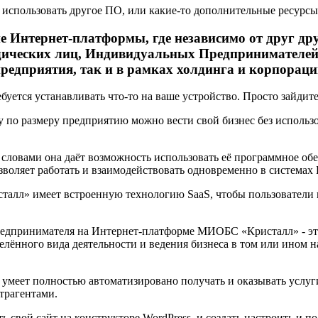
я использовать другое ПО, или какие-то дополнительные ресур
Интернет-платформы, где независимо от друг дру
дических лиц, Индивидуальных Предпринимателей
предприятия, так и в рамках холдинга и корпораци
буется устанавливать что-то на ваше устройство. Просто зайдит
 по размеру предприятию можно вести свой бизнес без использ
 словами она даёт возможность использовать её программное об
зволяет работать и взаимодействовать одновременно в системах 
л» имеет встроенную технологию SaaS, чтобы пользователи мо
дпринимателя на Интернет-платформе МИОБС «Кристалл» - это 
елённого вида деятельности и ведения бизнеса в том или ином 
умеет полностью автоматизировано получать и оказывать услуги
трагентами.
вой сайт на конструкторе WordPress, и создать настроить и по