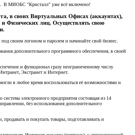
сы. В МИОБС "Кристалл" уже всё включено!
га, в своих Виртуальных Офисах (аккаунтах),
 и Физических лиц. Осуществлять свою
и.
е под своим логином и паролем и начинайте свой бизнес.
ования дополнительного программного обеспечения, в своей
еспечение и функционал сразу неограниченному числу
Интранет, Экстранет и Интернет.
гли в любое время воспользоваться её возможностями и
система электронного предприятия состоящая из 14
направлении, без использования дополнительного
, продавать и покупать товары, подготавливать и
ддерживать Интернет-магазин (витрину), с автоматической