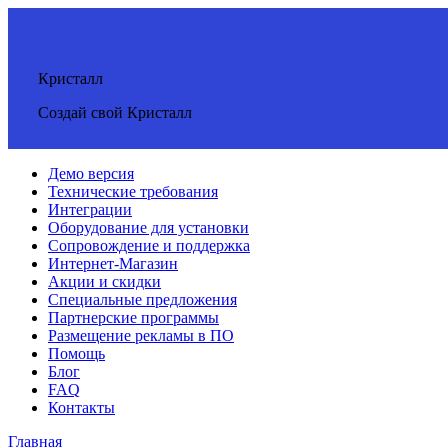
Кристалл
Создай свой Кристалл
Демо версия
Технические требования
Интеграции
Оборудование для установки
Сопровождение и поддержка
Интернет-Магазин
Акции и скидки
Специальные предложения
Партнерские программы
Размещение рекламы в ПО
Помощь
Блог
FAQ
Контакты
Главная