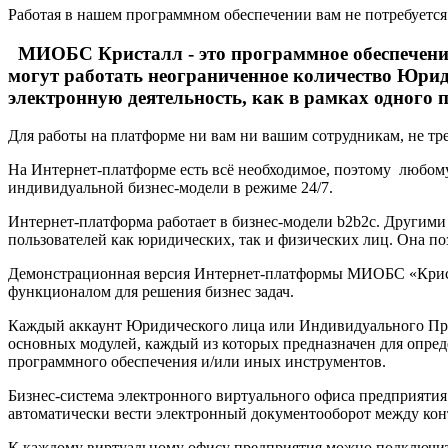
Работая в нашем программном обеспечении вам не потребуетс
МИОБС Кристалл - это программное обеспечение 
могут работать неограниченное количество Юри
электронную деятельность, как в рамках одного 
Для работы на платформе ни вам ни вашим сотрудникам, не тре
На Интернет-платформе есть всё необходимое, поэтому любому
индивидуальной бизнес-модели в режиме 24/7.
Интернет-платформа работает в бизнес-модели b2b2c. Другими
пользователей как юридических, так и физических лиц. Она по
Демонстрационная версия Интернет-платформы МИОБС «Кристал
функционалом для решения бизнес задач.
Каждый аккаунт Юридического лица или Индивидуального Пре
основных модулей, каждый из которых предназначен для опред
программного обеспечения и/или иных инструментов.
Бизнес-система электронного виртуального офиса предприятия 
автоматически вести электронный документооборот между кон
К каждому виртуальному офису предприятия можно подключить с