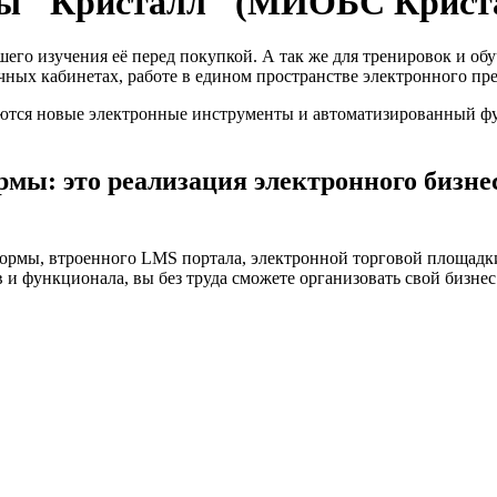
мы "Кристалл" (МИОБС Крист
его изучения её перед покупкой. А так же для тренировок и о
ных кабинетах, работе в едином пространстве электронного пр
ются новые электронные инструменты и автоматизированный фу
ы: это реализация электронного бизнес
ормы, втроенного LMS портала, электронной торговой площадк
 функционала, вы без труда сможете организовать свой бизнес 