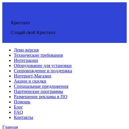
Кристалл
Создай свой Кристалл
Демо версия
Технические требования
Интеграции
Оборудование для установки
Сопровождение и поддержка
Интернет-Магазин
Акции и скидки
Специальные предложения
Партнерские программы
Размещение рекламы в ПО
Помощь
Блог
FAQ
Контакты
Главная