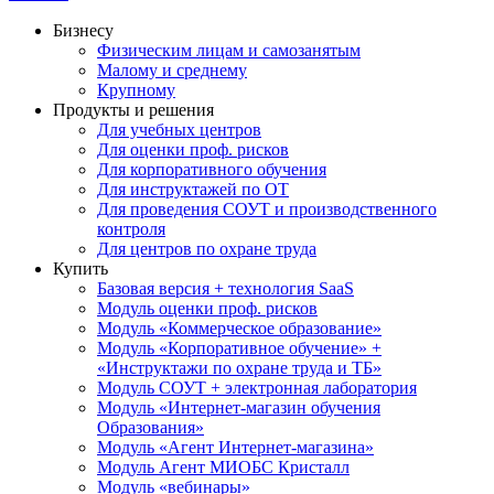
Бизнесу
Физическим лицам и самозанятым
Малому и среднему
Крупному
Продукты и решения
Для учебных центров
Для оценки проф. рисков
Для корпоративного обучения
Для инструктажей по ОТ
Для проведения СОУТ и производственного
контроля
Для центров по охране труда
Купить
Базовая версия + технология SaaS
Модуль оценки проф. рисков
Модуль «Коммерческое образование»
Модуль «Корпоративное обучение» +
«Инструктажи по охране труда и ТБ»
Модуль СОУТ + электронная лаборатория
Модуль «Интернет-магазин обучения
Образования»
Модуль «Агент Интернет-магазина»
Модуль Агент МИОБС Кристалл
Модуль «вебинары»