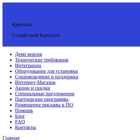
Кристалл
Создай свой Кристалл
Демо версия
Технические требования
Интеграции
Оборудование для установки
Сопровождение и поддержка
Интернет-Магазин
Акции и скидки
Специальные предложения
Партнерские программы
Размещение рекламы в ПО
Помощь
Блог
FAQ
Контакты
Главная