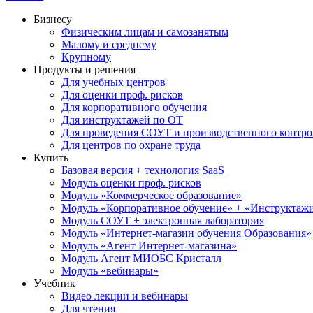
Бизнесу
Физическим лицам и самозанятым
Малому и среднему
Крупному
Продукты и решения
Для учебных центров
Для оценки проф. рисков
Для корпоративного обучения
Для инструктажей по ОТ
Для проведения СОУТ и производственного контро
Для центров по охране труда
Купить
Базовая версия + технология SaaS
Модуль оценки проф. рисков
Модуль «Коммерческое образование»
Модуль «Корпоративное обучение» + «Инструктажи 
Модуль СОУТ + электронная лаборатория
Модуль «Интернет-магазин обучения Образования»
Модуль «Агент Интернет-магазина»
Модуль Агент МИОБС Кристалл
Модуль «вебинары»
Учебник
Видео лекции и вебинары
Для чтения