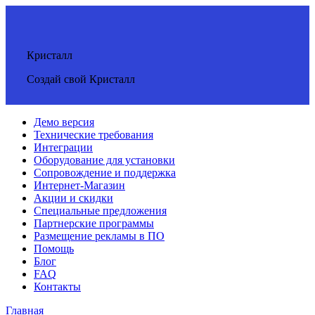
Кристалл
Создай свой Кристалл
Демо версия
Технические требования
Интеграции
Оборудование для установки
Сопровождение и поддержка
Интернет-Магазин
Акции и скидки
Специальные предложения
Партнерские программы
Размещение рекламы в ПО
Помощь
Блог
FAQ
Контакты
Главная