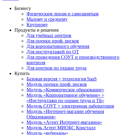
Бизнесу
Физическим лицам и самозанятым
Малому и среднему
Крупному
Продукты и решения
Для учебных центров
Для оценки проф. рисков
Для корпоративного обучения
Для инструктажей по ОТ
Для проведения СОУТ и производственного
контроля
Для центров по охране труда
Купить
Базовая версия + технология SaaS
Модуль оценки проф. рисков
Модуль «Коммерческое образование»
Модуль «Корпоративное обучение» +
«Инструктажи по охране труда и ТБ»
Модуль СОУТ + электронная лаборатория
Модуль «Интернет-магазин обучения
Образования»
Модуль «Агент Интернет-магазина»
Модуль Агент МИОБС Кристалл
Модуль «вебинары»