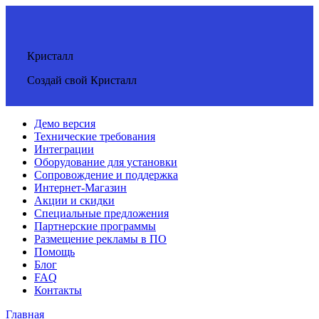
Кристалл
Создай свой Кристалл
Демо версия
Технические требования
Интеграции
Оборудование для установки
Сопровождение и поддержка
Интернет-Магазин
Акции и скидки
Специальные предложения
Партнерские программы
Размещение рекламы в ПО
Помощь
Блог
FAQ
Контакты
Главная