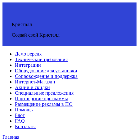
Кристалл
Создай свой Кристалл
Демо версия
Технические требования
Интеграции
Оборудование для установки
Сопровождение и поддержка
Интернет-Магазин
Акции и скидки
Специальные предложения
Партнерские программы
Размещение рекламы в ПО
Помощь
Блог
FAQ
Контакты
Главная