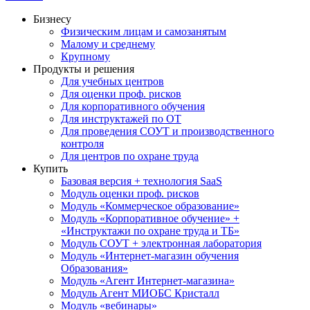
Бизнесу
Физическим лицам и самозанятым
Малому и среднему
Крупному
Продукты и решения
Для учебных центров
Для оценки проф. рисков
Для корпоративного обучения
Для инструктажей по ОТ
Для проведения СОУТ и производственного
контроля
Для центров по охране труда
Купить
Базовая версия + технология SaaS
Модуль оценки проф. рисков
Модуль «Коммерческое образование»
Модуль «Корпоративное обучение» +
«Инструктажи по охране труда и ТБ»
Модуль СОУТ + электронная лаборатория
Модуль «Интернет-магазин обучения
Образования»
Модуль «Агент Интернет-магазина»
Модуль Агент МИОБС Кристалл
Модуль «вебинары»