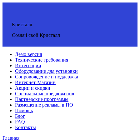
Кристалл
Создай свой Кристалл
Демо версия
Технические требования
Интеграции
Оборудование для установки
Сопровождение и поддержка
Интернет-Магазин
Акции и скидки
Специальные предложения
Партнерские программы
Размещение рекламы в ПО
Помощь
Блог
FAQ
Контакты
Главная