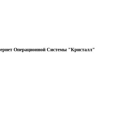
ный модуль
й модуль
тернет Операционной Системы "Кристалл"