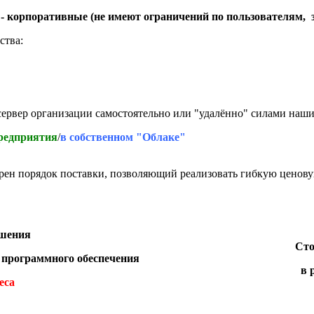
- корпоративные (не имеют ограничений по пользователям, за
ства:
ервер организации самостоятельно или "удалённо" силами наши
предприятия
/
в собственном "Облаке"
н порядок поставки, позволяющий реализовать гибкую ценовую
ешения
Сто
 программного обеспечения
в 
еса