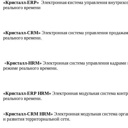
«Кристалл-ERP»
Электронная
с
истема управления внутрихо
реального времени
«Кристалл-CRM»
Электронная система управления продажам
реального в
«
Кристалл-HRM»
Электронная система управления кадрами 
режиме реального време
«Кристалл-ERP
HRM»
Электронная модульная система контр
реального времени
«
Кристалл-CRM
HRM»
Электронная модульная система орг
и развития территориальной сети.