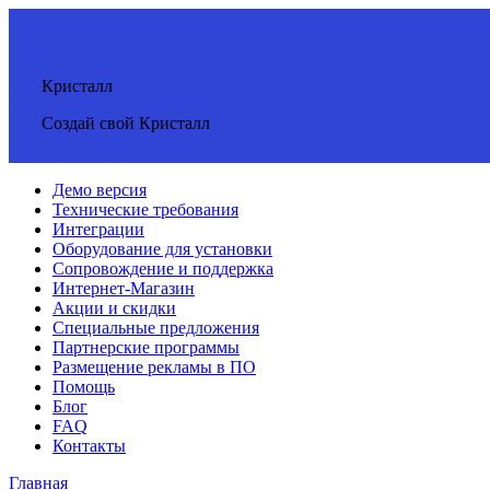
Кристалл
Создай свой Кристалл
Демо версия
Технические требования
Интеграции
Оборудование для установки
Сопровождение и поддержка
Интернет-Магазин
Акции и скидки
Специальные предложения
Партнерские программы
Размещение рекламы в ПО
Помощь
Блог
FAQ
Контакты
Главная