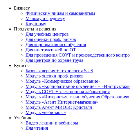
Бизнесу
Физическим лицам и самозанятым
Малому и среднему
Крупному
Продукты и решения
Для учебных центров
Для оценки проф. рисков
Для корпоративного обучения
Для инструктажей по ОТ
Для проведения СОУТ и производственного контро
Для центров по охране труда
Купить
Базовая версия + технология SaaS
Модуль оценки проф. рисков
Модуль «Коммерческое образование»
Модуль «Корпоративное обучение» + «Инструктажи 
Модуль СОУТ + электронная лаборатория
Модуль «Интернет-магазин обучения Образования»
Модуль «Агент Интернет-магазина»
Модуль Агент МИОБС Кристалл
Модуль «вебинары»
Учебник
Видео лекции и вебинары
Для чтения