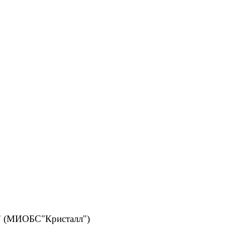
л" (МИОБС"Кристалл")