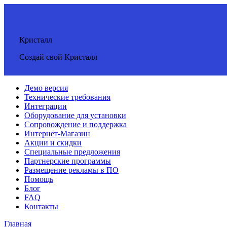
Кристалл
Создай свой Кристалл
Демо версия
Технические требования
Интеграции
Оборудование для установки
Сопровождение и поддержка
Интернет-Магазин
Акции и скидки
Специальные предложения
Партнерские программы
Размещение рекламы в ПО
Помощь
Блог
FAQ
Контакты
Главная