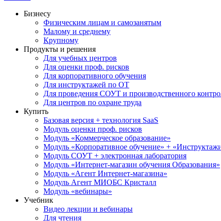
Бизнесу
Физическим лицам и самозанятым
Малому и среднему
Крупному
Продукты и решения
Для учебных центров
Для оценки проф. рисков
Для корпоративного обучения
Для инструктажей по ОТ
Для проведения СОУТ и производственного контро
Для центров по охране труда
Купить
Базовая версия + технология SaaS
Модуль оценки проф. рисков
Модуль «Коммерческое образование»
Модуль «Корпоративное обучение» + «Инструктажи 
Модуль СОУТ + электронная лаборатория
Модуль «Интернет-магазин обучения Образования»
Модуль «Агент Интернет-магазина»
Модуль Агент МИОБС Кристалл
Модуль «вебинары»
Учебник
Видео лекции и вебинары
Для чтения