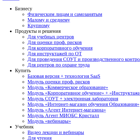
Бизнесу
Физическим лицам и самозанятым
Малому и среднему
Крупному
Продукты и решения
Для учебных центров
Для оценки проф. рисков
Для корпоративного обучения
Для инструктажей по ОТ
Для проведения СОУТ и производственного контро
Для центров по охране труда
Купить
Базовая версия + технология SaaS
Модуль оценки проф. рисков
Модуль «Коммерческое образование»
Модуль «Корпоративное обучение» + «Инструктажи 
Модуль СОУТ + электронная лаборатория
Модуль «Интернет-магазин обучения Образования»
Модуль «Агент Интернет-магазина»
Модуль Агент МИОБС Кристалл
Модуль «вебинары»
Учебник
Видео лекции и вебинары
Для чтения