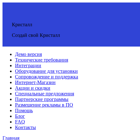
Кристалл
Создай свой Кристалл
Демо версия
Технические требования
Интеграции
Оборудование для установки
Сопровождение и поддержка
Интернет-Магазин
Акции и скидки
Специальные предложения
Партнерские программы
Размещение рекламы в ПО
Помощь
Блог
FAQ
Контакты
Главная