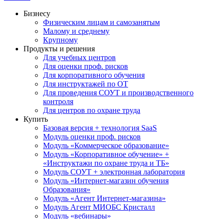
Бизнесу
Физическим лицам и самозанятым
Малому и среднему
Крупному
Продукты и решения
Для учебных центров
Для оценки проф. рисков
Для корпоративного обучения
Для инструктажей по ОТ
Для проведения СОУТ и производственного
контроля
Для центров по охране труда
Купить
Базовая версия + технология SaaS
Модуль оценки проф. рисков
Модуль «Коммерческое образование»
Модуль «Корпоративное обучение» +
«Инструктажи по охране труда и ТБ»
Модуль СОУТ + электронная лаборатория
Модуль «Интернет-магазин обучения
Образования»
Модуль «Агент Интернет-магазина»
Модуль Агент МИОБС Кристалл
Модуль «вебинары»