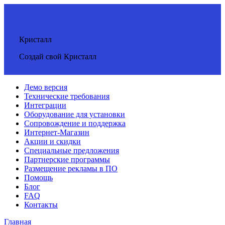
Кристалл
Создай свой Кристалл
Демо версия
Технические требования
Интеграции
Оборудование для установки
Сопровождение и поддержка
Интернет-Магазин
Акции и скидки
Специальные предложения
Партнерские программы
Размещение рекламы в ПО
Помощь
Блог
FAQ
Контакты
Главная