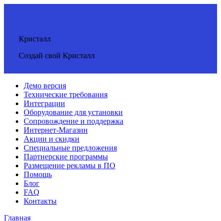
Кристалл
Создай свой Кристалл
Демо версия
Технические требования
Интеграции
Оборудование для установки
Сопровождение и поддержка
Интернет-Магазин
Акции и скидки
Специальные предложения
Партнерские программы
Размещение рекламы в ПО
Помощь
Блог
FAQ
Контакты
Главная