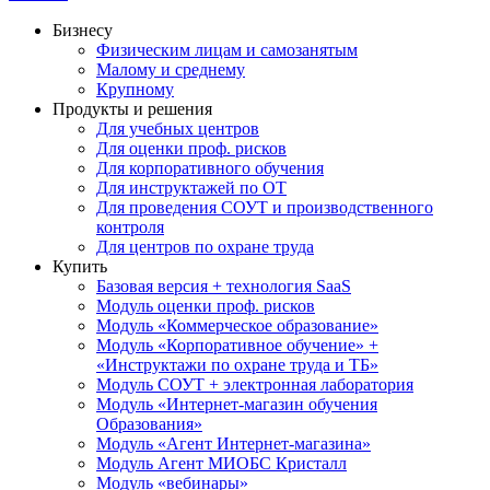
Бизнесу
Физическим лицам и самозанятым
Малому и среднему
Крупному
Продукты и решения
Для учебных центров
Для оценки проф. рисков
Для корпоративного обучения
Для инструктажей по ОТ
Для проведения СОУТ и производственного
контроля
Для центров по охране труда
Купить
Базовая версия + технология SaaS
Модуль оценки проф. рисков
Модуль «Коммерческое образование»
Модуль «Корпоративное обучение» +
«Инструктажи по охране труда и ТБ»
Модуль СОУТ + электронная лаборатория
Модуль «Интернет-магазин обучения
Образования»
Модуль «Агент Интернет-магазина»
Модуль Агент МИОБС Кристалл
Модуль «вебинары»