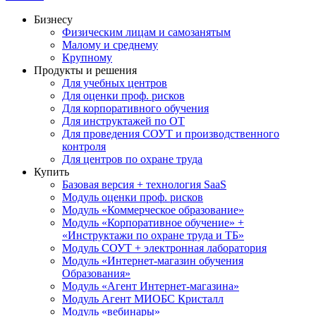
Бизнесу
Физическим лицам и самозанятым
Малому и среднему
Крупному
Продукты и решения
Для учебных центров
Для оценки проф. рисков
Для корпоративного обучения
Для инструктажей по ОТ
Для проведения СОУТ и производственного
контроля
Для центров по охране труда
Купить
Базовая версия + технология SaaS
Модуль оценки проф. рисков
Модуль «Коммерческое образование»
Модуль «Корпоративное обучение» +
«Инструктажи по охране труда и ТБ»
Модуль СОУТ + электронная лаборатория
Модуль «Интернет-магазин обучения
Образования»
Модуль «Агент Интернет-магазина»
Модуль Агент МИОБС Кристалл
Модуль «вебинары»