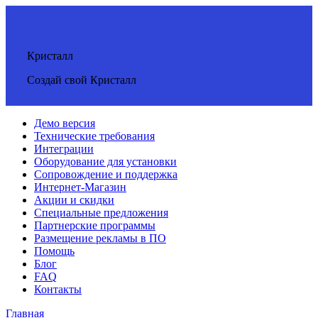
Кристалл
Создай свой Кристалл
Демо версия
Технические требования
Интеграции
Оборудование для установки
Сопровождение и поддержка
Интернет-Магазин
Акции и скидки
Специальные предложения
Партнерские программы
Размещение рекламы в ПО
Помощь
Блог
FAQ
Контакты
Главная