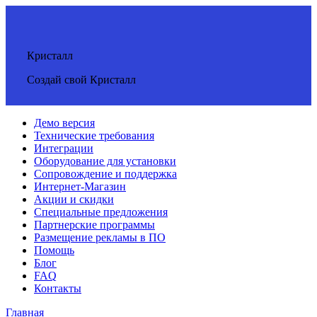
Кристалл
Создай свой Кристалл
Демо версия
Технические требования
Интеграции
Оборудование для установки
Сопровождение и поддержка
Интернет-Магазин
Акции и скидки
Специальные предложения
Партнерские программы
Размещение рекламы в ПО
Помощь
Блог
FAQ
Контакты
Главная