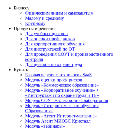
Бизнесу
Физическим лицам и самозанятым
Малому и среднему
Крупному
Продукты и решения
Для учебных центров
Для оценки проф. рисков
Для корпоративного обучения
Для инструктажей по ОТ
Для проведения СОУТ и производственного
контроля
Для центров по охране труда
Купить
Базовая версия + технология SaaS
Модуль оценки проф. рисков
Модуль «Коммерческое образование»
Модуль «Корпоративное обучение» +
«Инструктажи по охране труда и ТБ»
Модуль СОУТ + электронная лаборатория
Модуль «Интернет-магазин обучения
Образования»
Модуль «Агент Интернет-магазина»
Модуль Агент МИОБС Кристалл
Модуль «вебинары»