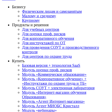
Бизнесу
Физическим лицам и самозанятым
Малому и среднему
Крупному
Продукты и решения
Для учебных центров
Для оценки проф. рисков
Для корпоративного обучения
Для инструктажей по ОТ
Для проведения СОУТ и производственного
контроля
Для центров по охране труда
Купить
Базовая версия + технология SaaS
Модуль оценки проф. рисков
Модуль «Коммерческое образование»
Модуль «Корпоративное обучение» +
«Инструктажи по охране труда и ТБ»
Модуль СОУТ + электронная лаборатория
Модуль «Интернет-магазин обучения
Образования»
Модуль «Агент Интернет-магазина»
Модуль Агент МИОБС Кристалл
Модуль «вебинары»