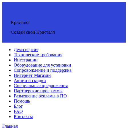
Кристалл
Создай свой Кристалл
Демо версия
Технические требования
Интеграции
Оборудование для установки
Сопровождение и поддержка
Интернет-Магазин
Акции и скидки
Специальные предложения
Партнерские программы
Размещение рекламы в ПО
Помощь
Блог
FAQ
Контакты
Главная