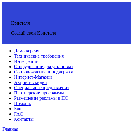
Кристалл
Создай свой Кристалл
Демо версия
Технические требования
Интеграции
Оборудование для установки
Сопровождение и поддержка
Интернет-Магазин
Акции и скидки
Специальные предложения
Партнерские программы
Размещение рекламы в ПО
Помощь
Блог
FAQ
Контакты
Главная