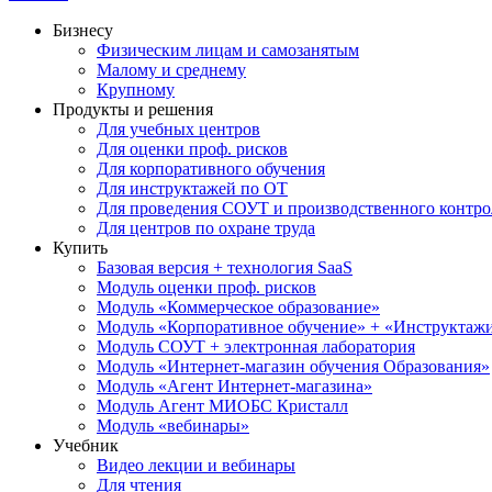
Бизнесу
Физическим лицам и самозанятым
Малому и среднему
Крупному
Продукты и решения
Для учебных центров
Для оценки проф. рисков
Для корпоративного обучения
Для инструктажей по ОТ
Для проведения СОУТ и производственного контро
Для центров по охране труда
Купить
Базовая версия + технология SaaS
Модуль оценки проф. рисков
Модуль «Коммерческое образование»
Модуль «Корпоративное обучение» + «Инструктажи 
Модуль СОУТ + электронная лаборатория
Модуль «Интернет-магазин обучения Образования»
Модуль «Агент Интернет-магазина»
Модуль Агент МИОБС Кристалл
Модуль «вебинары»
Учебник
Видео лекции и вебинары
Для чтения