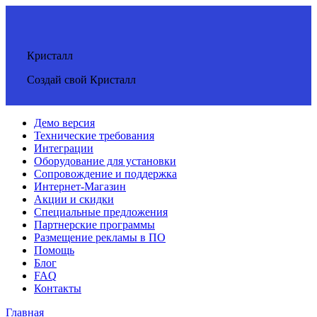
Кристалл
Создай свой Кристалл
Демо версия
Технические требования
Интеграции
Оборудование для установки
Сопровождение и поддержка
Интернет-Магазин
Акции и скидки
Специальные предложения
Партнерские программы
Размещение рекламы в ПО
Помощь
Блог
FAQ
Контакты
Главная