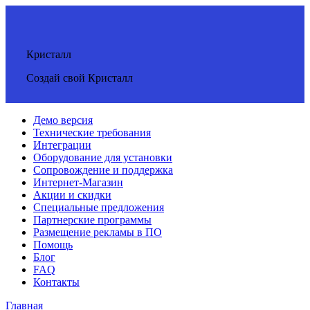
Кристалл
Создай свой Кристалл
Демо версия
Технические требования
Интеграции
Оборудование для установки
Сопровождение и поддержка
Интернет-Магазин
Акции и скидки
Специальные предложения
Партнерские программы
Размещение рекламы в ПО
Помощь
Блог
FAQ
Контакты
Главная