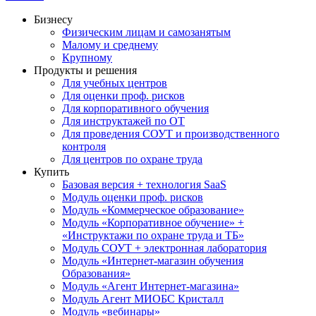
Бизнесу
Физическим лицам и самозанятым
Малому и среднему
Крупному
Продукты и решения
Для учебных центров
Для оценки проф. рисков
Для корпоративного обучения
Для инструктажей по ОТ
Для проведения СОУТ и производственного
контроля
Для центров по охране труда
Купить
Базовая версия + технология SaaS
Модуль оценки проф. рисков
Модуль «Коммерческое образование»
Модуль «Корпоративное обучение» +
«Инструктажи по охране труда и ТБ»
Модуль СОУТ + электронная лаборатория
Модуль «Интернет-магазин обучения
Образования»
Модуль «Агент Интернет-магазина»
Модуль Агент МИОБС Кристалл
Модуль «вебинары»