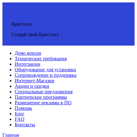
Кристалл
Создай свой Кристалл
Демо версия
Технические требования
Интеграции
Оборудование для установки
Сопровождение и поддержка
Интернет-Магазин
Акции и скидки
Специальные предложения
Партнерские программы
Размещение рекламы в ПО
Помощь
Блог
FAQ
Контакты
Главная