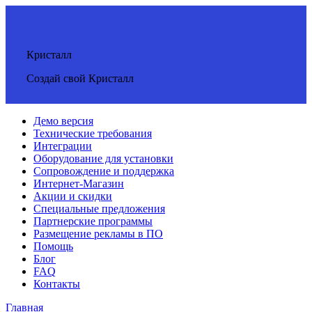
Кристалл
Создай свой Кристалл
Демо версия
Технические требования
Интеграции
Оборудование для установки
Сопровождение и поддержка
Интернет-Магазин
Акции и скидки
Специальные предложения
Партнерские программы
Размещение рекламы в ПО
Помощь
Блог
FAQ
Контакты
Главная