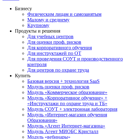
Бизнесу
Физическим лицам и самозанятым
Малому и среднему
Крупному
Продукты и решения
Для учебных центров
Для оценки проф. рисков
Для корпоративного обучения
Для инструктажей по ОТ
Для проведения СОУТ и производственного
контроля
Для центров по охране труда
Купить
Базовая версия + технология SaaS
Модуль оценки проф. рисков
Модуль «Коммерческое образование»
Модуль «Корпоративное обучение» +
«Инструктажи по охране труда и ТБ»
Модуль СОУТ + электронная лаборатория
Модуль «Интернет-магазин обучения
Образования»
Модуль «Агент Интернет-магазина»
Модуль Агент МИОБС Кристалл
Модуль «вебинары»