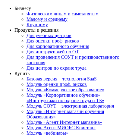
Бизнесу
Физическим лицам и самозанятым
Малому и среднему
Крупному
Продукты и решения
Для учебных центров
Для оценки проф. рисков
Для корпоративного обучения
Для инструктажей по ОТ
Для проведения СОУТ и производственного
контроля
Для центров по охране труда
Купить
Базовая версия + технология SaaS
Модуль оценки проф. рисков
Модуль «Коммерческое образование»
Модуль «Корпоративное обучение» +
«Инструктажи по охране труда и ТБ»
Модуль СОУТ + электронная лаборатория
Модуль «Интернет-магазин обучения
Образования»
Модуль «Агент Интернет-магазина»
Модуль Агент МИОБС Кристалл
Модуль «вебинары»