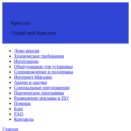
Кристалл
Создай свой Кристалл
Демо версия
Технические требования
Интеграции
Оборудование для установки
Сопровождение и поддержка
Интернет-Магазин
Акции и скидки
Специальные предложения
Партнерские программы
Размещение рекламы в ПО
Помощь
Блог
FAQ
Контакты
Главная