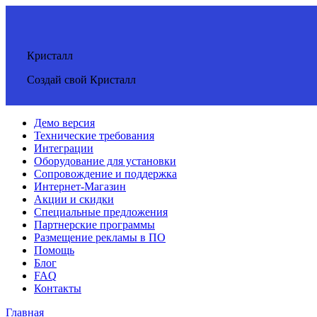
Кристалл
Создай свой Кристалл
Демо версия
Технические требования
Интеграции
Оборудование для установки
Сопровождение и поддержка
Интернет-Магазин
Акции и скидки
Специальные предложения
Партнерские программы
Размещение рекламы в ПО
Помощь
Блог
FAQ
Контакты
Главная