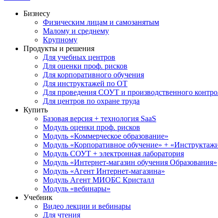
Бизнесу
Физическим лицам и самозанятым
Малому и среднему
Крупному
Продукты и решения
Для учебных центров
Для оценки проф. рисков
Для корпоративного обучения
Для инструктажей по ОТ
Для проведения СОУТ и производственного контро
Для центров по охране труда
Купить
Базовая версия + технология SaaS
Модуль оценки проф. рисков
Модуль «Коммерческое образование»
Модуль «Корпоративное обучение» + «Инструктажи 
Модуль СОУТ + электронная лаборатория
Модуль «Интернет-магазин обучения Образования»
Модуль «Агент Интернет-магазина»
Модуль Агент МИОБС Кристалл
Модуль «вебинары»
Учебник
Видео лекции и вебинары
Для чтения