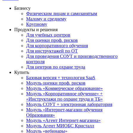
Бизнесу
Физическим лицам и самозанятым
Малому и среднему
Крупному
Продукты и решения
Для учебных центров
Для оценки проф. рисков
Для корпоративного обучения
Для инструктажей по ОТ
Для проведения СОУТ и производственного
контроля
Для центров по охране труда
Купить
Базовая версия + технология SaaS
Модуль оценки проф. рисков
Модуль «Коммерческое образование»
Модуль «Корпоративное обучение» +
«Инструктажи по охране труда и ТБ»
Модуль СОУТ + электронная лаборатория
Модуль «Интернет-магазин обучения
Образования»
Модуль «Агент Интернет-магазина»
Модуль Агент МИОБС Кристалл
Модуль «вебинары»