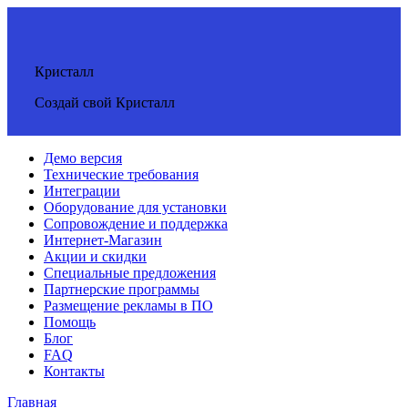
Кристалл
Создай свой Кристалл
Демо версия
Технические требования
Интеграции
Оборудование для установки
Сопровождение и поддержка
Интернет-Магазин
Акции и скидки
Специальные предложения
Партнерские программы
Размещение рекламы в ПО
Помощь
Блог
FAQ
Контакты
Главная