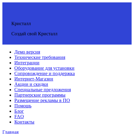
Кристалл
Создай свой Кристалл
Демо версия
Технические требования
Интеграции
Оборудование для установки
Сопровождение и поддержка
Интернет-Магазин
Акции и скидки
Специальные предложения
Партнерские программы
Размещение рекламы в ПО
Помощь
Блог
FAQ
Контакты
Главная