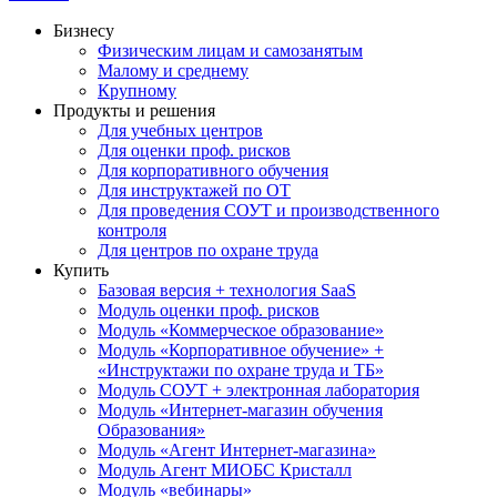
Бизнесу
Физическим лицам и самозанятым
Малому и среднему
Крупному
Продукты и решения
Для учебных центров
Для оценки проф. рисков
Для корпоративного обучения
Для инструктажей по ОТ
Для проведения СОУТ и производственного
контроля
Для центров по охране труда
Купить
Базовая версия + технология SaaS
Модуль оценки проф. рисков
Модуль «Коммерческое образование»
Модуль «Корпоративное обучение» +
«Инструктажи по охране труда и ТБ»
Модуль СОУТ + электронная лаборатория
Модуль «Интернет-магазин обучения
Образования»
Модуль «Агент Интернет-магазина»
Модуль Агент МИОБС Кристалл
Модуль «вебинары»