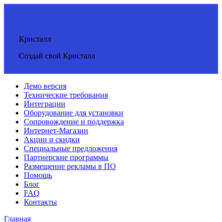
Кристалл
Создай свой Кристалл
Демо версия
Технические требования
Интеграции
Оборудование для установки
Сопровождение и поддержка
Интернет-Магазин
Акции и скидки
Специальные предложения
Партнерские программы
Размещение рекламы в ПО
Помощь
Блог
FAQ
Контакты
Главная