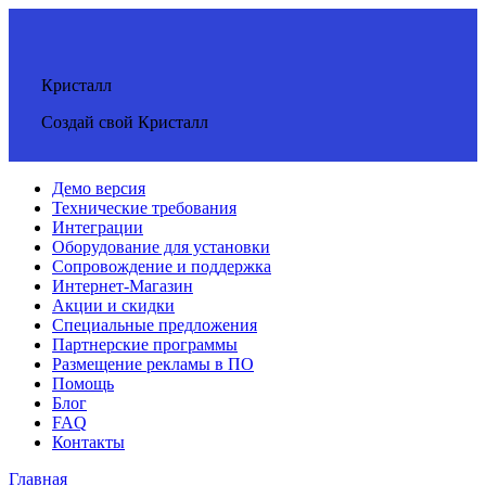
Кристалл
Создай свой Кристалл
Демо версия
Технические требования
Интеграции
Оборудование для установки
Сопровождение и поддержка
Интернет-Магазин
Акции и скидки
Специальные предложения
Партнерские программы
Размещение рекламы в ПО
Помощь
Блог
FAQ
Контакты
Главная