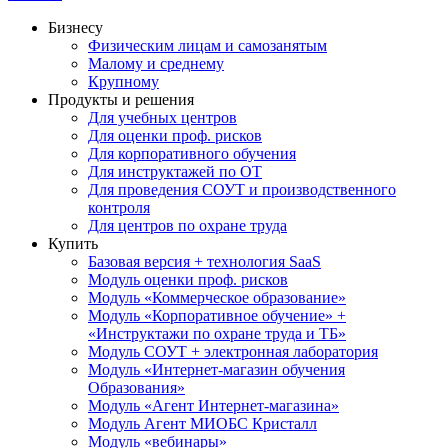
Бизнесу
Физическим лицам и самозанятым
Малому и среднему
Крупному
Продукты и решения
Для учебных центров
Для оценки проф. рисков
Для корпоративного обучения
Для инструктажей по ОТ
Для проведения СОУТ и производственного
контроля
Для центров по охране труда
Купить
Базовая версия + технология SaaS
Модуль оценки проф. рисков
Модуль «Коммерческое образование»
Модуль «Корпоративное обучение» +
«Инструктажи по охране труда и ТБ»
Модуль СОУТ + электронная лаборатория
Модуль «Интернет-магазин обучения
Образования»
Модуль «Агент Интернет-магазина»
Модуль Агент МИОБС Кристалл
Модуль «вебинары»