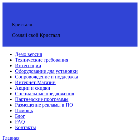
Кристалл
Создай свой Кристалл
Демо версия
Технические требования
Интеграции
Оборудование для установки
Сопровождение и поддержка
Интернет-Магазин
Акции и скидки
Специальные предложения
Партнерские программы
Размещение рекламы в ПО
Помощь
Блог
FAQ
Контакты
Главная