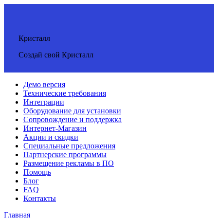
Кристалл
Создай свой Кристалл
Демо версия
Технические требования
Интеграции
Оборудование для установки
Сопровождение и поддержка
Интернет-Магазин
Акции и скидки
Специальные предложения
Партнерские программы
Размещение рекламы в ПО
Помощь
Блог
FAQ
Контакты
Главная