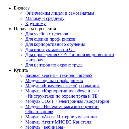
Бизнесу
Физическим лицам и самозанятым
Малому и среднему
Крупному
Продукты и решения
Для учебных центров
Для оценки проф. рисков
Для корпоративного обучения
Для инструктажей по ОТ
Для проведения СОУТ и производственного
контроля
Для центров по охране труда
Купить
Базовая версия + технология SaaS
Модуль оценки проф. рисков
Модуль «Коммерческое образование»
Модуль «Корпоративное обучение» +
«Инструктажи по охране труда и ТБ»
Модуль СОУТ + электронная лаборатория
Модуль «Интернет-магазин обучения
Образования»
Модуль «Агент Интернет-магазина»
Модуль Агент МИОБС Кристалл
Модуль «вебинары»