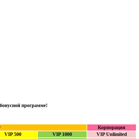
бонусной программе!
г
Корпорация
VIP 500
VIP 1000
VIP Unlimited