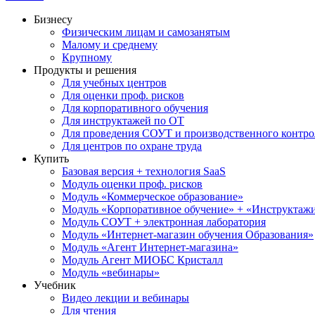
Бизнесу
Физическим лицам и самозанятым
Малому и среднему
Крупному
Продукты и решения
Для учебных центров
Для оценки проф. рисков
Для корпоративного обучения
Для инструктажей по ОТ
Для проведения СОУТ и производственного контро
Для центров по охране труда
Купить
Базовая версия + технология SaaS
Модуль оценки проф. рисков
Модуль «Коммерческое образование»
Модуль «Корпоративное обучение» + «Инструктажи 
Модуль СОУТ + электронная лаборатория
Модуль «Интернет-магазин обучения Образования»
Модуль «Агент Интернет-магазина»
Модуль Агент МИОБС Кристалл
Модуль «вебинары»
Учебник
Видео лекции и вебинары
Для чтения