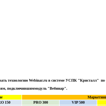
вать технологию Webinar.ru в системе УСПК "Кристалл" по 
елям, подключившиммодуль "Вебинар".
ие
Маркетин
O 150
PRO 300
VIP 500