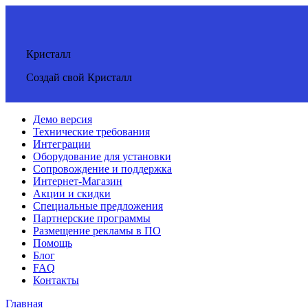
Кристалл
Создай свой Кристалл
Демо версия
Технические требования
Интеграции
Оборудование для установки
Сопровождение и поддержка
Интернет-Магазин
Акции и скидки
Специальные предложения
Партнерские программы
Размещение рекламы в ПО
Помощь
Блог
FAQ
Контакты
Главная