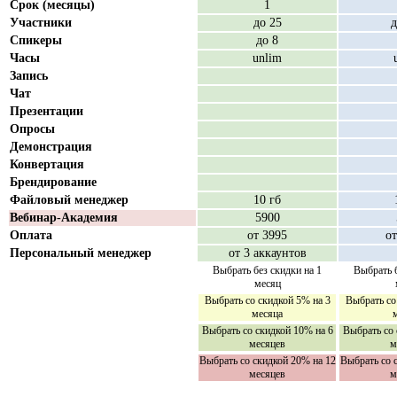
Срок (месяцы)
1
Участники
до 25
д
Спикеры
до 8
Часы
unlim
Запись
Чат
Презентации
Опросы
Демонстрация
Конвертация
Брендирование
Файловый менеджер
10 гб
Вебинар-Академия
5900
Оплата
от 3995
от
Персональный менеджер
от 3 аккаунтов
Выбрать без скидки на 1
Выбрать б
месяц
Выбрать со скидкой 5% на 3
Выбрать со
месяца
Выбрать со скидкой 10% на 6
Выбрать со 
месяцев
м
Выбрать со скидкой 20% на 12
Выбрать со 
месяцев
м