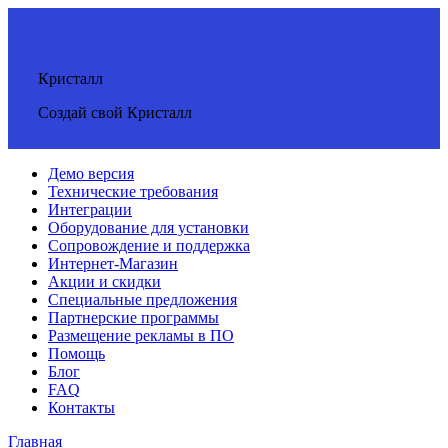
Кристалл
Создай свой Кристалл
Демо версия
Технические требования
Интеграции
Оборудование для установки
Сопровождение и поддержка
Интернет-Магазин
Акции и скидки
Специальные предложения
Партнерские программы
Размещение рекламы в ПО
Помощь
Блог
FAQ
Контакты
Главная