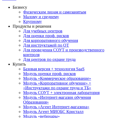
Бизнесу
Физическим лицам и самозанятым
Малому и среднему
Крупному
Продукты и решения
Для учебных центров
Для оценки проф. рисков
Для корпоративного обучения
Для инструктажей по ОТ
Для проведения СОУТ и производственного
контроля
Для центров по охране труда
Купить
Базовая версия + технология SaaS
Модуль оценки проф. рисков
Модуль «Коммерческое образование»
Модуль «Корпоративное обучение» +
«Инструктажи по охране труда и ТБ»
Модуль СОУТ + электронная лаборатория
Модуль «Интернет-магазин обучения
Образования»
Модуль «Агент Интернет-магазина»
Модуль Агент МИОБС Кристалл
Модуль «вебинары»